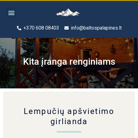
Pereiti
Menu
prie
turinio
+370 608 08403
info@baltospalapines.lt
Kita įranga renginiams
Lempučių apšvietimo
girlianda