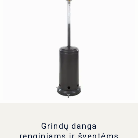
Grindų danga
renginiams ir šventėms