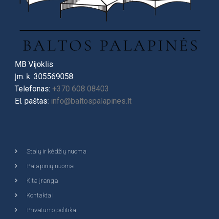
MB Vijoklis
Įm. k. 305569058
Telefonas:
+370 608 08403
El. paštas:
info@baltospalapines.lt
Stalų ir kėdžių nuoma
Palapinių nuoma
Kita įranga
Kontaktai
Privatumo politika