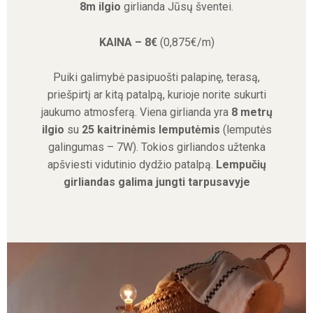
8m ilgio
girlianda Jūsų šventei.
KAINA – 8€
(0,875€/m)
Puiki galimybė pasipuošti palapinę, terasą,
priešpirtį ar kitą patalpą, kurioje norite sukurti
jaukumo atmosferą. Viena girlianda yra
8 metrų
ilgio
su
25 kaitrinėmis lemputėmis
(lemputės
galingumas – 7W). Tokios girliandos užtenka
apšviesti vidutinio dydžio patalpą.
Lempučių
girliandas galima jungti tarpusavyje