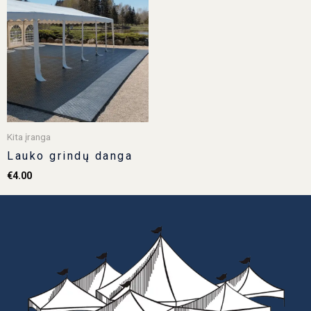
Kita įranga
Lauko grindų danga
€
4.00