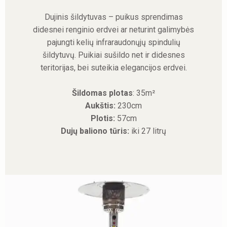
Dujinis šildytuvas – puikus sprendimas
didesnei renginio erdvei ar neturint galimybės
pajungti kelių infraraudonųjų spindulių
šildytuvų. Puikiai sušildo net ir didesnes
teritorijas, bei suteikia elegancijos erdvei.
Šildomas plotas
: 35m²
Aukštis:
230cm
Plotis:
57cm
Dujų baliono tūris:
iki 27 litrų