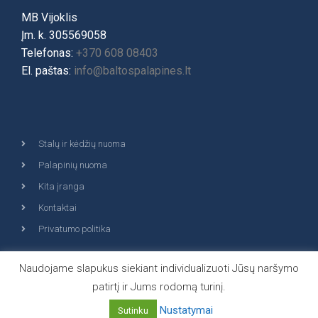
MB Vijoklis
Įm. k. 305569058
Telefonas:
+370 608 08403
El. paštas:
info@baltospalapines.lt
Stalų ir kėdžių nuoma
Palapinių nuoma
Kita įranga
Kontaktai
Privatumo politika
Naudojame slapukus siekiant individualizuoti Jūsų naršymo
patirtį ir Jums rodomą turinį.
© 2026 Visos teisės saugomos | MB "Vijoklis"
Nustatymai
Sutinku