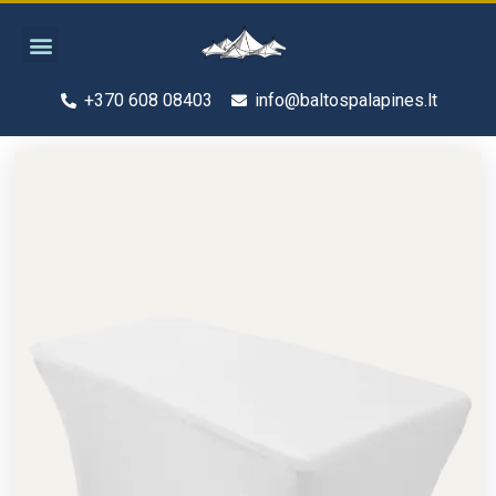
Pereiti
Menu
prie
turinio
+370 608 08403
info@baltospalapines.lt