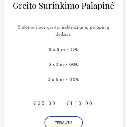
Greito Surinkimo Palapinė
Siūlome šiuos greitai išskleidžiamų palapinių
dydžius:
2 x 2 m – 35€
3 x 3 m – 60€
3 x 6 m – 110€
€
35.00
–
€
110.00
TEIRAUTIS