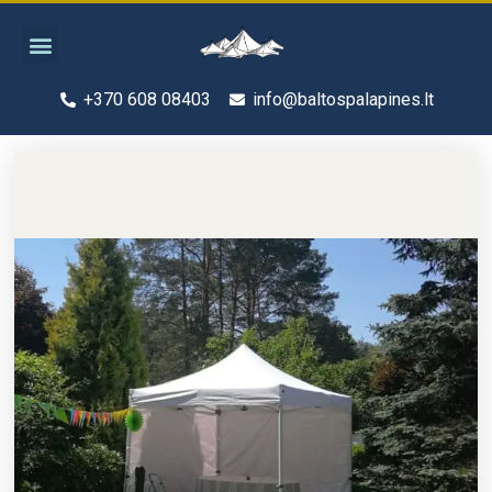
Pereiti
Menu
prie
turinio
+370 608 08403
info@baltospalapines.lt