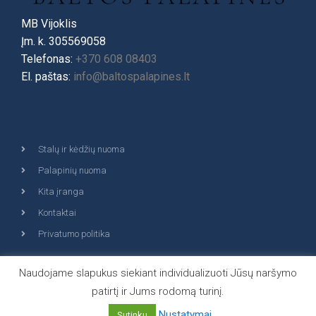
MB Vijoklis
Įm. k. 305569058
Telefonas:
+370 608 08403
El. paštas:
info@baltospalapines.lt
Stalų ir kėdžių nuoma
Palapinių nuoma
Kita įranga
Kontaktai
Privatumo politika
Naudojame slapukus siekiant individualizuoti Jūsų naršymo
patirtį ir Jums rodomą turinį.
© 2026 Visos teisės saugomos | MB "Vijoklis"
Nustatymai
Sutinku