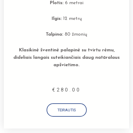
Plotis:
6 metrai
Ilgis:
12 metrų
Talpina:
80 žmonių
Klasikinė šventinė palapinė su tvirtu rėmu,
dideliais langais suteikiančiais daug natūralaus
apšvietimo.
€
280.00
TEIRAUTIS