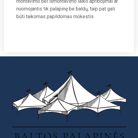
montavimo bei išmontavimo laiko apribojimai ar
nuomojantis tik palapinę be baldų, taip pat gali
būti taikomas papildomas mokestis.