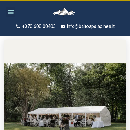
Pereiti
Menu
prie
turinio
+370 608 08403
info@baltospalapines.lt