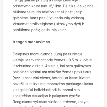
Įrangą galime pristatyti visoje Lietuvoje -
pristatymo kaina nuo 1€/1km. Dėl tikslios kainos
siūlome teirautis telefonu ar el. paštu, taip
galėsime Jums pasiūlyti geriausią variantą.
Visuomet atsižvelgiame į užsakymo dydį ir
pasiūlome pačią geriausią kainą.
Įrangos montavimas
Palapinės montuojamos Jūsų pasirinktoje
vietoje, jas tvirtinant prie žemės ~0,5 m kuolais
ir tvirtinimo diržais. Atvejais, kai nėra galimybės
palapinės tvirtinti ant minkšto žemės paviršiaus
(pvz., esant trinkelėms, betonui ar kitam kietam
paviršiui), taikysime montavimo paslaugos kaina,
kuri gali būti individuali priklausomai nuo
konkrečios situacijos ir palapinės dydžio.
Renginiams vykstant viešose erdvėse, kai yra