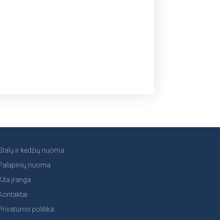
Stalų ir kėdžių nuoma
Palapinių nuoma
Kita įranga
Kontaktai
Privatumo politika