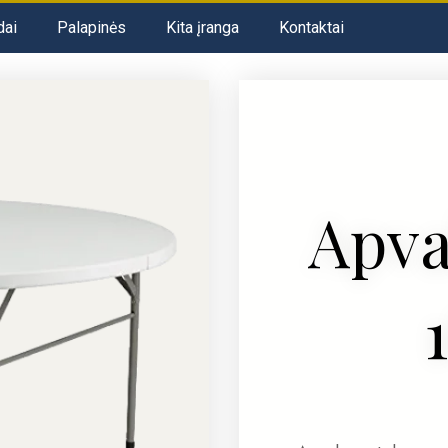
dai
Palapinės
Kita įranga
Kontaktai
Apva