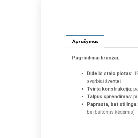
Aprašymas
Pagrindiniai bruožai:
Didelis stalo plotas:
18
svarbiai šventei.
Tvirta konstrukcija:
pa
Talpus sprendimas:
pu
Paprasta, bet stilinga:
bei
baltomis kėdėmis
).