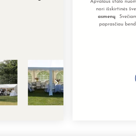
Apvalaus stalo nuoma
nori išskirtinės š
asmenų
. Svečiam
paprasčiau bendr