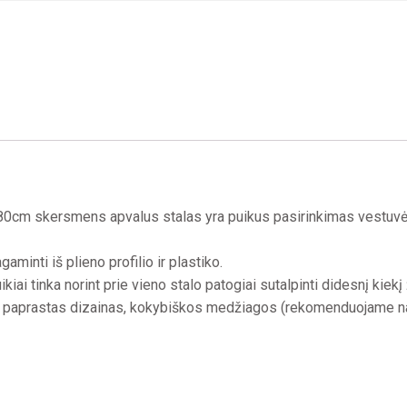
0cm skersmens apvalus stalas yra puikus pasirinkimas vestuvėm
gaminti iš plieno profilio ir plastiko.
ikiai tinka norint prie vieno stalo patogiai sutalpinti didesnį kiek
paprastas dizainas, kokybiškos medžiagos (rekomenduojame n