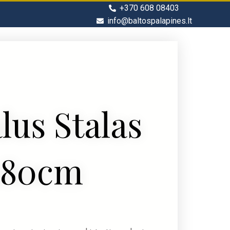
+370 608 08403
info@baltospalapines.lt
lus Stalas
180cm