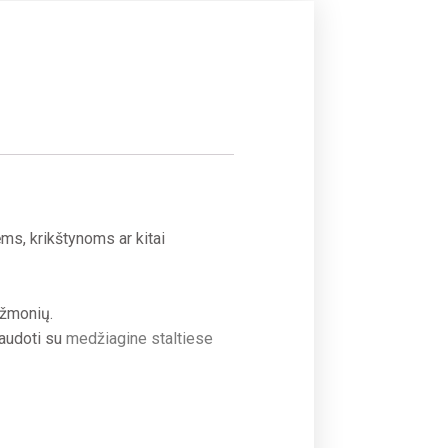
s, krikštynoms ar kitai
į žmonių.
audoti su
medžiagine staltiese