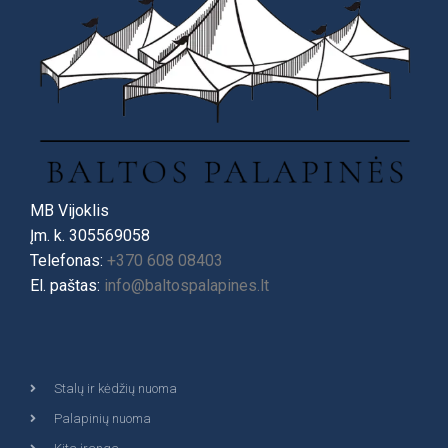
MB Vijoklis
Įm. k. 305569058
Telefonas:
+370 608 08403
El. paštas:
info@baltospalapines.lt
Stalų ir kėdžių nuoma
Palapinių nuoma