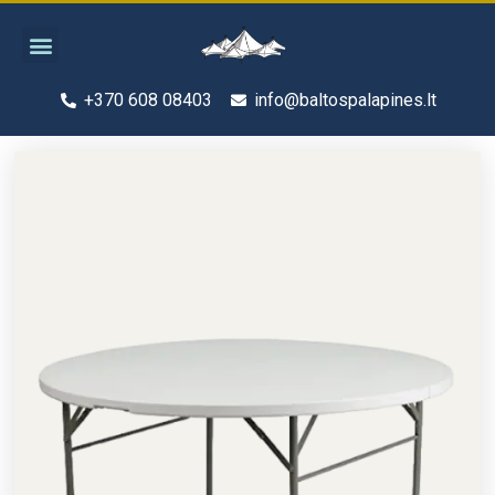
Pereiti
Menu
prie
turinio
+370 608 08403
info@baltospalapines.lt