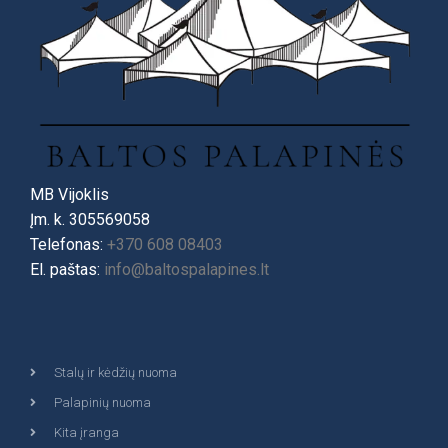
MB Vijoklis
Įm. k. 305569058
Telefonas:
+370 608 08403
El. paštas:
info@baltospalapines.lt
Stalų ir kėdžių nuoma
Palapinių nuoma
Kita įranga