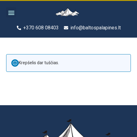
Pereiti
Menu
prie
turinio
+370 608 08403
info@baltospalapines.lt
Krepšelis dar tuščias.
GRĮŽTI Į PARDUOTUVĘ