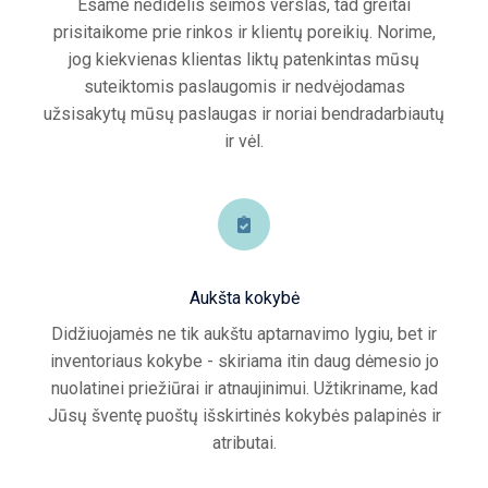
Esame nedidelis šeimos verslas, tad greitai
prisitaikome prie rinkos ir klientų poreikių. Norime,
jog kiekvienas klientas liktų patenkintas mūsų
suteiktomis paslaugomis ir nedvėjodamas
užsisakytų mūsų paslaugas ir noriai bendradarbiautų
ir vėl.
Aukšta kokybė
Didžiuojamės ne tik aukštu aptarnavimo lygiu, bet ir
inventoriaus kokybe - skiriama itin daug dėmesio jo
nuolatinei priežiūrai ir atnaujinimui. Užtikriname, kad
Jūsų šventę puoštų išskirtinės kokybės palapinės ir
atributai.