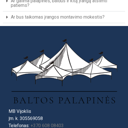
Ar galima palapines, baldus ir kitą įrangą atsiimti
patiems?
Ar bus taikomas įrangos montavimo mokestis?
MB Vijoklis
Įm. k. 305569058
Telefonas:
+370 608 08403