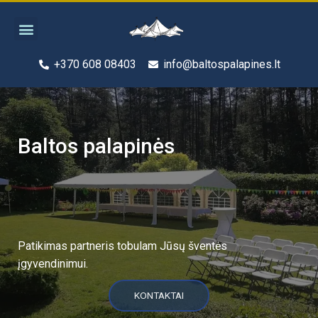
Pereiti
Menu
prie
turinio
+370 608 08403
info@baltospalapines.lt
Baltos palapinės
Patikimas partneris tobulam Jūsų šventės
įgyvendinimui.
KONTAKTAI